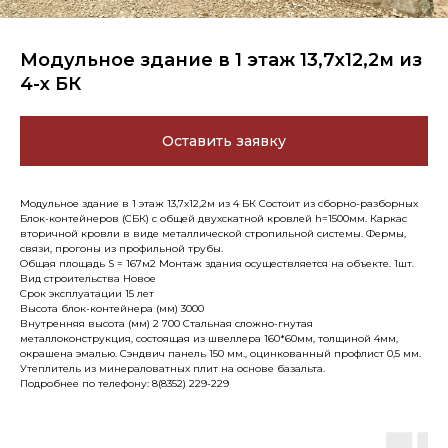
Модульное здание в 1 этаж 13,7х12,2м из
4-х БК
Оставить заявку
Модульное здание в 1 этаж 13,7х12,2м из 4 БК Состоит из сборно-разборных
Блок-контейнеров (СБК) с общей двухскатной кровлей h=1500мм. Каркас
вторичной кровли в виде металлической стропильной системы. Фермы,
связи, прогоны из профильной трубы.
Общая площадь S = 167м2 Монтаж здания осуществляется на объекте. 1шт.
Вид строительства Новое
Срок эксплуатации 15 лет
Высота блок-контейнера (мм) 3000
Внутренняя высота (мм) 2 700 Стальная сложно-гнутая
металлоконструкция, состоящая из швеллера 160*60мм, толщиной 4мм,
окрашена эмалью. Сэндвич панель 150 мм., оцинкованный профлист 0,5 мм.
Утеплитель из минераловатных плит на основе базальта.
Подробнее по телефону: 8(8352) 229-229